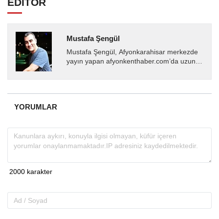
EDİTÖR
Mustafa Şengül
Mustafa Şengül, Afyonkarahisar merkezde
yayın yapan afyonkenthaber.com’da uzun
yıllardır yerel internet medyasında görev
almakta, haber akışı...
YORUMLAR