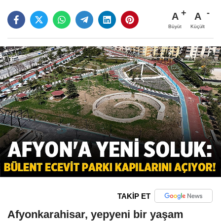
A
A
Büyüt
Küçült
TAKİP ET
Afyonkarahisar, yepyeni bir yaşam