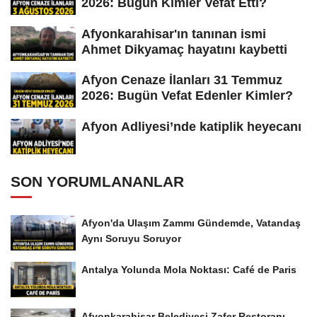
2026: Bugün Kimler Vefat Etti?
Afyonkarahisar'ın tanınan ismi
Ahmet Dikyamaç hayatını kaybetti
Afyon Cenaze İlanları 31 Temmuz
2026: Bugün Vefat Edenler Kimler?
Afyon Adliyesi’nde katiplik heyecanı
SON YORUMLANANLAR
Afyon'da Ulaşım Zammı Gündemde, Vatandaş
Aynı Soruyu Soruyor
Antalya Yolunda Mola Noktası: Café de Paris
Afyonkarahisar Belediyesi Zafer Restoranı