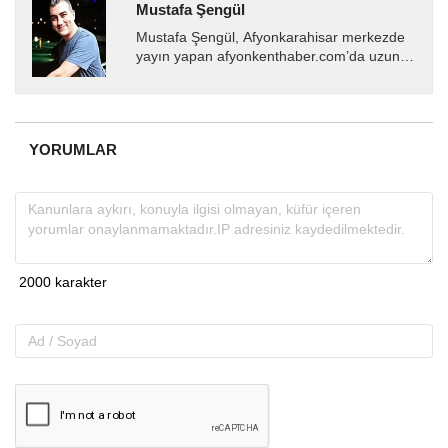
Mustafa Şengül
Mustafa Şengül, Afyonkarahisar merkezde
yayın yapan afyonkenthaber.com’da uzun
yıllardır yerel internet medyasında görev
almakta, haber akışı...
YORUMLAR