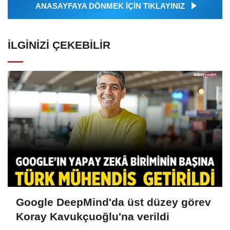
ANASAYFAYA DÖNMEK İÇİN TIKLAYINIZ
İLGINIZI ÇEKEBILIR
Google DeepMind'da üst düzey görev
Koray Kavukçuoğlu'na verildi