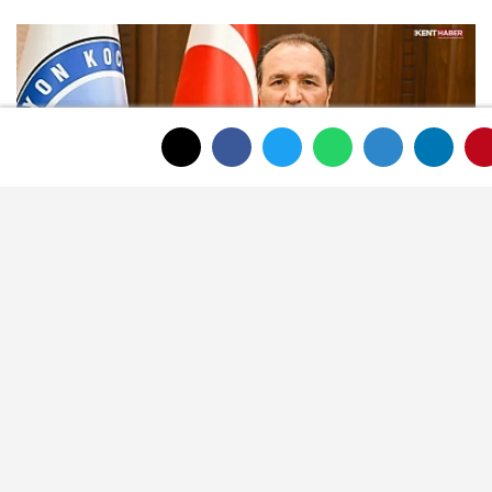
AKÜ tercih danışmanlığı için Zafer
Meydanı'nda stant açacak