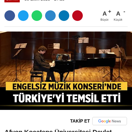
A
A
Büyüt
Küçült
TAKİP ET