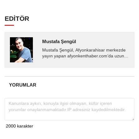
EDİTÖR
Mustafa Şengül
Mustafa Şengül, Afyonkarahisar merkezde
yayın yapan afyonkenthaber.com’da uzun
yıllardır yerel internet medyasında görev
almakta, haber akışı...
YORUMLAR