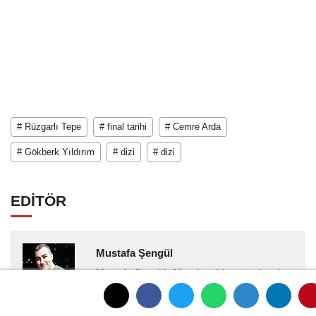
# Rüzgarlı Tepe
# final tarihi
# Cemre Arda
# Gökberk Yıldırım
# dizi
# dizi
EDİTÖR
Mustafa Şengül
Mustafa Şengül, Afyonkarahisar merkezde
yayın yapan afyonkenthaber.com’da uzun
yıllardır yerel internet medyasında görev
almakta, haber akışı...