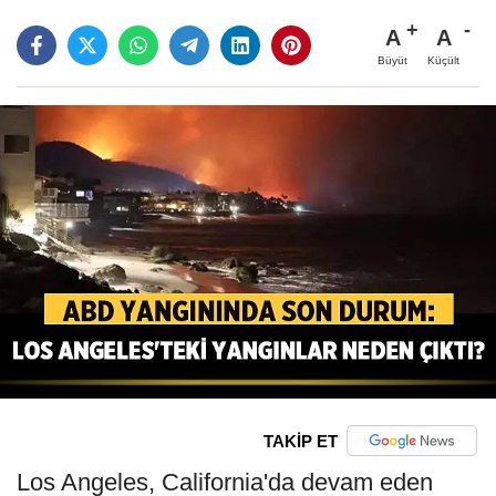
A
A
Büyüt
Küçült
TAKİP ET
Los Angeles, California'da devam eden