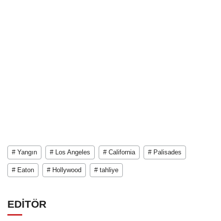
# Yangın
# Los Angeles
# California
# Palisades
# Eaton
# Hollywood
# tahliye
EDİTÖR