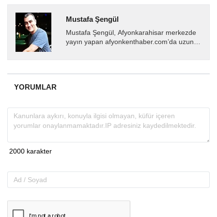
Mustafa Şengül
Mustafa Şengül, Afyonkarahisar merkezde
yayın yapan afyonkenthaber.com’da uzun
yıllardır yerel internet medyasında görev
almakta, haber akışı...
YORUMLAR