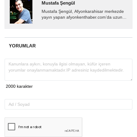
Mustafa Şengül
Mustafa Şengül, Afyonkarahisar merkezde
yayın yapan afyonkenthaber.com’da uzun
yıllardır yerel internet medyasında görev
almakta, haber akışı...
YORUMLAR