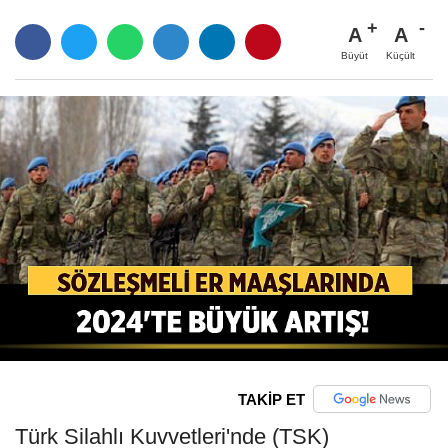
A
A
Büyüt
Küçült
TAKİP ET
Türk Silahlı Kuvvetleri'nde (TSK)