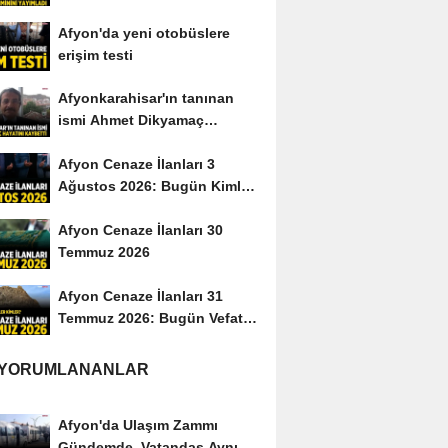
yayımladı
Afyon'da yeni otobüslere
erişim testi
Afyonkarahisar'ın tanınan
ismi Ahmet Dikyamaç
hayatını kaybetti
Afyon Cenaze İlanları 3
Ağustos 2026: Bugün Kimler
Vefat Etti?
Afyon Cenaze İlanları 30
Temmuz 2026
Afyon Cenaze İlanları 31
Temmuz 2026: Bugün Vefat
Edenler Kimler?
 YORUMLANANLAR
Afyon'da Ulaşım Zammı
Gündemde, Vatandaş Aynı