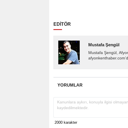
EDİTÖR
Mustafa Şengül
Mustafa Şengül, Afyo
afyonkenthaber.com’da
almakta, haber akışı..
YORUMLAR