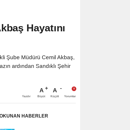
Akbaş Hayatını
mekli Şube Müdürü Cemil Akbaş,
azın ardından Sandıklı Şehir
A
A
Büyüt
Küçült
Yazdır
Yorumlar
 OKUNAN HABERLER