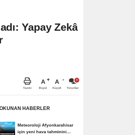
ladı: Yapay Zekâ
r
A
A
Büyüt
Küçült
Yazdır
Yorumlar
 OKUNAN HABERLER
Meteoroloji Afyonkarahisar
için yeni hava tahminini