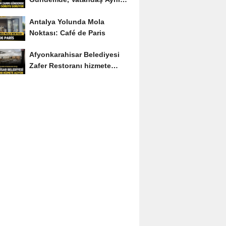
Soruyu Soruyor
Antalya Yolunda Mola
Noktası: Café de Paris
Afyonkarahisar Belediyesi
Zafer Restoranı hizmete
açıyor