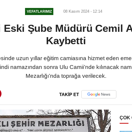
08 Kasım 2024 - 12:14
VEFATLARIMIZ
si Eski Şube Müdürü Cemil 
Kaybetti
çesinde uzun yıllar eğitim camiasına hizmet eden e
ikindi namazından sonra Ulu Camii’nde kılınacak nam
Mezarlığı’nda toprağa verilecek.
TAKİP ET
ÇOK