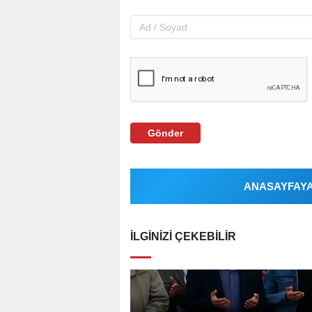
Gönder
ANASAYFAYA 
İLGINIZI ÇEKEBILIR