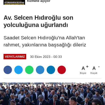
hizmete açıyor
Av. Selcen Hıdıroğlu son
yolculuğuna uğurlandı
Saadet Selcen Hıdıroğlu'na Allah'tan
rahmet, yakınlarına başsağlığı dileriz
30 Ekim 2023 - 00:33
VEFATLARIMIZ
A
A
Büyüt
Küçült