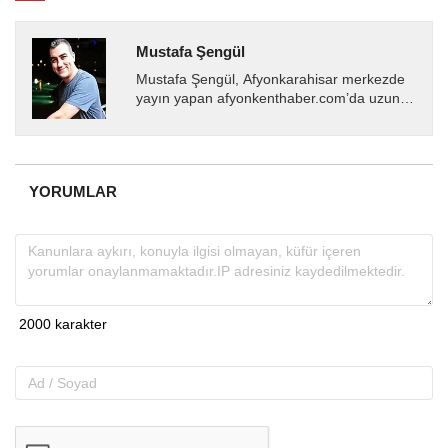
Mustafa Şengül
Mustafa Şengül, Afyonkarahisar merkezde
yayın yapan afyonkenthaber.com’da uzun
yıllardır yerel internet medyasında görev
almakta, haber akışı...
YORUMLAR