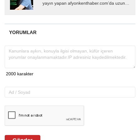
yayın yapan afyonkenthaber.com’da uzun
yıllardır yerel internet medyasında görev
almakta, haber akışı...
YORUMLAR