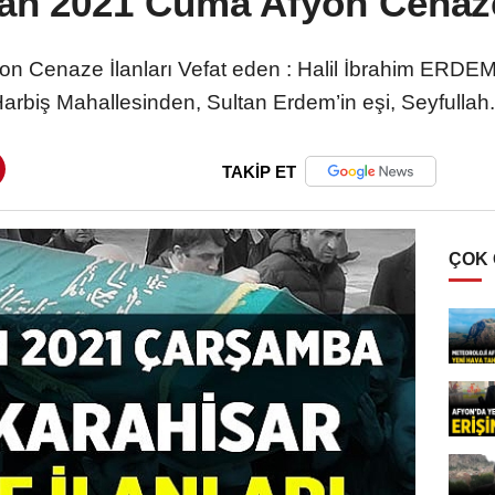
ran 2021 Cuma Afyon Cenaze 
 Cenaze İlanları Vefat eden : Halil İbrahim ERDEM 
arbiş Mahallesinden, Sultan Erdem’in eşi, Seyfullah.
TAKİP ET
ÇOK