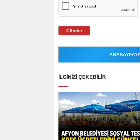
Gönder
ANASAYFAYA 
İLGINIZI ÇEKEBILIR