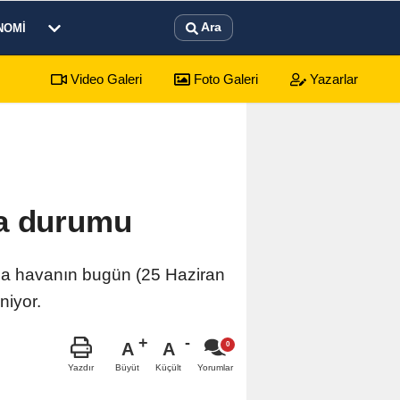
Ara
NOMI
Video Galeri
Foto Galeri
Yazarlar
sürecek festival programı açıklandı
01:17
Emekli
va durumu
da havanın bugün (25 Haziran
niyor.
A
A
Büyüt
Küçült
Yazdır
Yorumlar