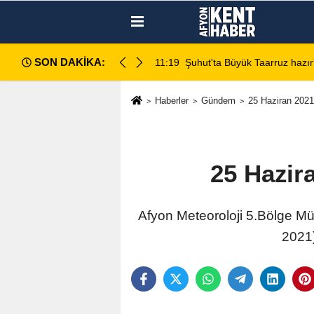
SON DAKİKA:
da değerlendirildi
11:18
Afyon Cenaze İlanları: 7 Ağus
Haberler
Gündem
25 Haziran 202
25 Hazir
Afyon Meteoroloji 5.Bölge M
2021)