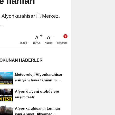
İlanları
Afyonkarahisar İli, Merkez,
..
A
A
Büyüt
Küçült
Yazdır
Yorumlar
 OKUNAN HABERLER
Meteoroloji Afyonkarahisar
için yeni hava tahminini
yayımladı
Afyon'da yeni otobüslere
erişim testi
Afyonkarahisar'ın tanınan
ismi Ahmet Dikyamaç