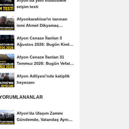
Afyon'da yeni otobüslere
erişim testi
Afyonkarahisar'ın tanınan
ismi Ahmet Dikyamaç
hayatını kaybetti
Afyon Cenaze İlanları 3
Ağustos 2026: Bugün Kimler
Vefat Etti?
Afyon Cenaze İlanları 31
Temmuz 2026: Bugün Vefat
Edenler Kimler?
Afyon Adliyesi’nde katiplik
heyecanı
 YORUMLANANLAR
Afyon'da Ulaşım Zammı
Gündemde, Vatandaş Aynı
Soruyu Soruyor