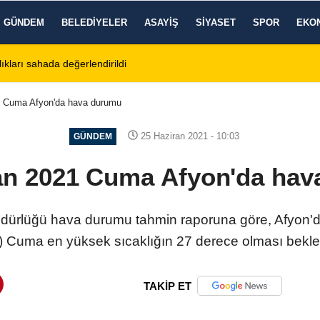
GÜNDEM
BELEDIYELER
ASAYIŞ
SIYASET
SPOR
EKO
tos 2026 Cuma Defin Bilgileri Açıklandı
01:31
Dinar'da beş gün 
1 Cuma Afyon'da hava durumu
25 Haziran 2021 - 10:03
GÜNDEM
an 2021 Cuma Afyon'da ha
üdürlüğü hava durumu tahmin raporuna göre, Afyon'
 Cuma en yüksek sıcaklığın 27 derece olması bekle
TAKİP ET