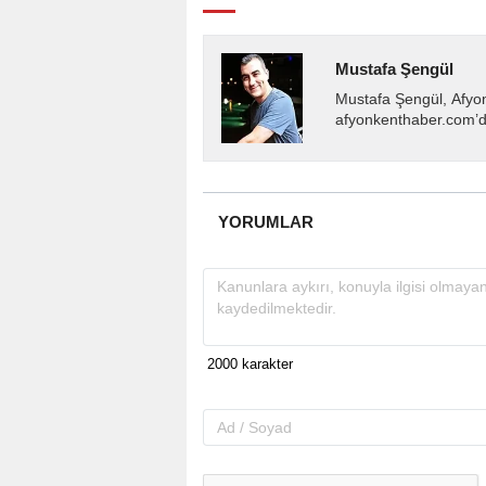
Mustafa Şengül
Mustafa Şengül, Afyo
afyonkenthaber.com’da
almakta, haber akışı..
YORUMLAR