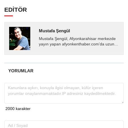
EDİTÖR
Mustafa Şengül
Mustafa Şengül, Afyonkarahisar merkezde
yayın yapan afyonkenthaber.com’da uzun
yıllardır yerel internet medyasında görev
almakta, haber akışı...
YORUMLAR