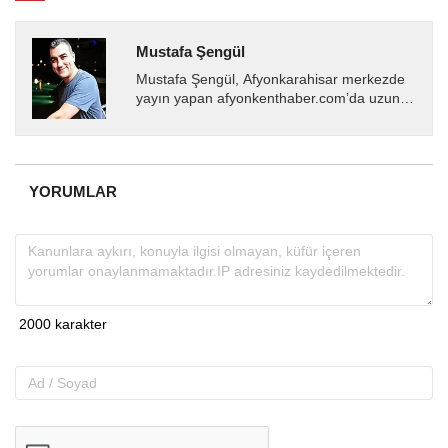
Mustafa Şengül
Mustafa Şengül, Afyonkarahisar merkezde
yayın yapan afyonkenthaber.com’da uzun
yıllardır yerel internet medyasında görev
almakta, haber akışı...
YORUMLAR