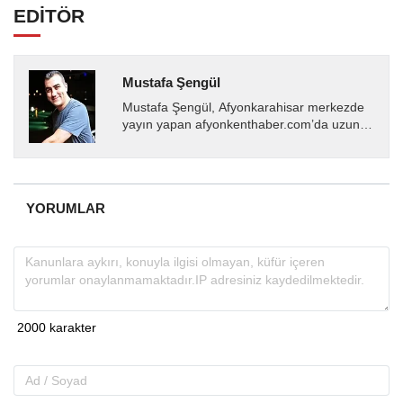
EDİTÖR
Mustafa Şengül
Mustafa Şengül, Afyonkarahisar merkezde
yayın yapan afyonkenthaber.com’da uzun
yıllardır yerel internet medyasında görev
almakta, haber akışı...
YORUMLAR