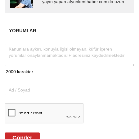
yayın yapan afyonkenthaber.com’da uzun
yıllardır yerel internet medyasında görev
almakta, haber akışı...
YORUMLAR
Gönder