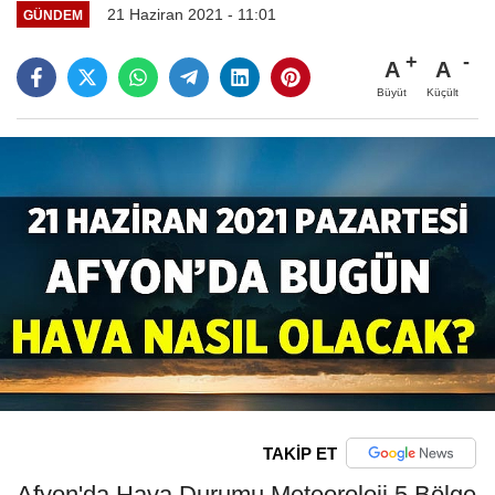
21 Haziran 2021 - 11:01
GÜNDEM
A
A
Büyüt
Küçült
TAKİP ET
Afyon'da Hava Durumu Meteoroloji 5.Bölge