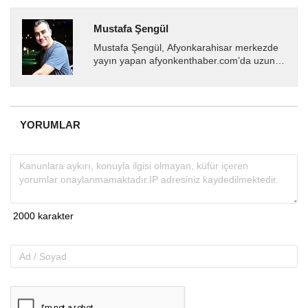
Mustafa Şengül
Mustafa Şengül, Afyonkarahisar merkezde
yayın yapan afyonkenthaber.com’da uzun
yıllardır yerel internet medyasında görev
almakta, haber akışı...
YORUMLAR