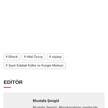
# Bilecik
# Hilal Özsoy
# söyleşi
# Şeyh Edebali Kültür ve Kongre Merkezi
EDİTÖR
Mustafa Şengül
Mustafa Şengül, Afyonkarahisar merkezde