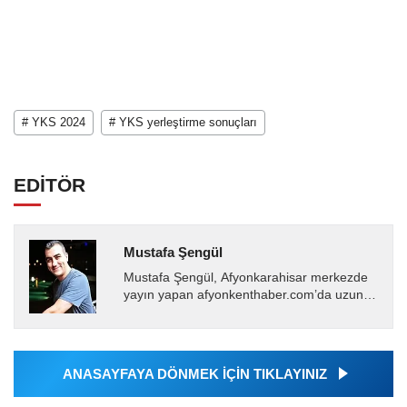
# YKS 2024
# YKS yerleştirme sonuçları
EDİTÖR
Mustafa Şengül
Mustafa Şengül, Afyonkarahisar merkezde
yayın yapan afyonkenthaber.com’da uzun
yıllardır yerel internet medyasında görev
almakta, haber akışı...
ANASAYFAYA DÖNMEK İÇİN TIKLAYINIZ