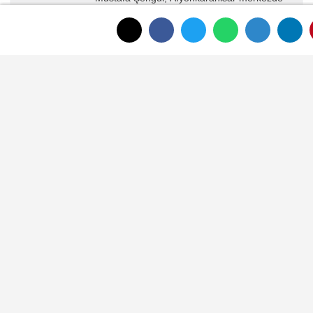
yayın yapan afyonkenthaber.com’da uzun
yıllardır yerel internet medyasında görev
almakta, haber akışı...
ANASAYFAYA DÖNMEK İÇİN TIKLAYINIZ
İLGINIZI ÇEKEBILIR