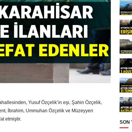
ahallesinden, Yusuf Özçelik’in eşi, Şahin Özçelik,
lent, İbrahim, Ummuhan Özçelik ve Müzeyyen
t etmiştir.
SON