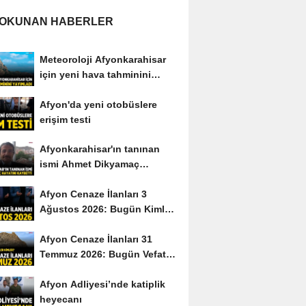
 OKUNAN HABERLER
Meteoroloji Afyonkarahisar
için yeni hava tahminini
yayımladı
Afyon'da yeni otobüslere
erişim testi
Afyonkarahisar'ın tanınan
ismi Ahmet Dikyamaç
hayatını kaybetti
Afyon Cenaze İlanları 3
Ağustos 2026: Bugün Kimler
Vefat Etti?
Afyon Cenaze İlanları 31
Temmuz 2026: Bugün Vefat
Edenler Kimler?
Afyon Adliyesi’nde katiplik
heyecanı