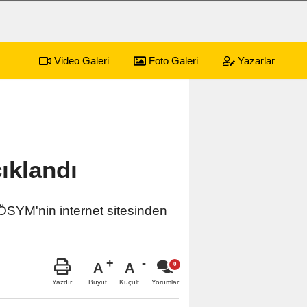
Video Galeri
Foto Galeri
Yazarlar
sürecek festival programı açıklandı
ıklandı
ÖSYM'nin internet sitesinden
A
A
Büyüt
Küçült
Yazdır
Yorumlar