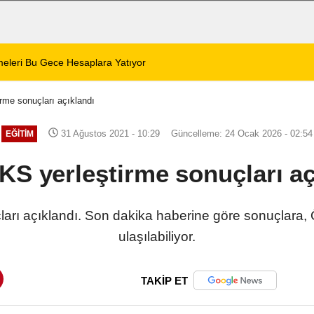
 Zafer Meydanı'nda yükseldi
01:31
Dinar'da beş gün 
rme sonuçları açıklandı
31 Ağustos 2021 - 10:29
Güncelleme: 24 Ocak 2026 - 02:54
EĞITIM
KS yerleştirme sonuçları aç
arı açıklandı. Son dakika haberine göre sonuçlara, 
ulaşılabiliyor.
TAKİP ET