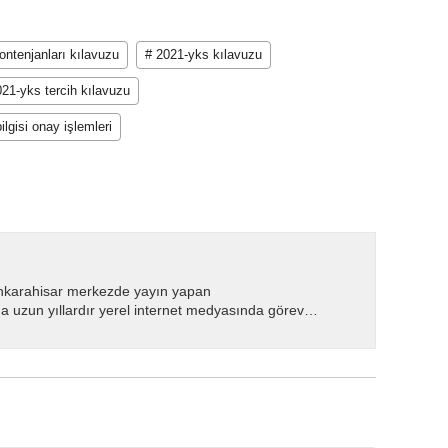
ntenjanları kılavuzu
# 2021-yks kılavuzu
021-yks tercih kılavuzu
ilgisi onay işlemleri
nkarahisar merkezde yayın yapan
 uzun yıllardır yerel internet medyasında görev
.