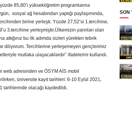
yüzde 85,80’i yükseköğretim programlarına
SON
 Aygün, sosyal ağ hesabından yaptığı paylaşımında,
ercihinden birine yerleşti. Yüzde 27,52’si 1.tercihine,
’u 3.tercihine yerleşmiştir.Ülkemizin yarınları olan
na attığınız bu ilk adımda sizleri yürekten tebrik
lar diliyorum. Tercihlerine yerleşemeyen gençlerimiz
tleriyle mutlaka ulaşacaklardır" ifadelerini kullandı.
ym web adresinden ve ÖSYM AİS mobil
irken, üniversite kayıt tarihleri: 6-10 Eylül 2021,
21 tarihlerinde olacağı kaydedildi.