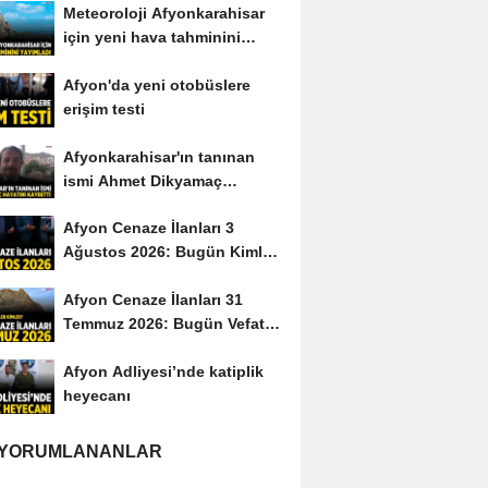
Meteoroloji Afyonkarahisar
için yeni hava tahminini
yayımladı
Afyon'da yeni otobüslere
erişim testi
Afyonkarahisar'ın tanınan
ismi Ahmet Dikyamaç
hayatını kaybetti
Afyon Cenaze İlanları 3
Ağustos 2026: Bugün Kimler
Vefat Etti?
Afyon Cenaze İlanları 31
Temmuz 2026: Bugün Vefat
Edenler Kimler?
Afyon Adliyesi’nde katiplik
heyecanı
 YORUMLANANLAR