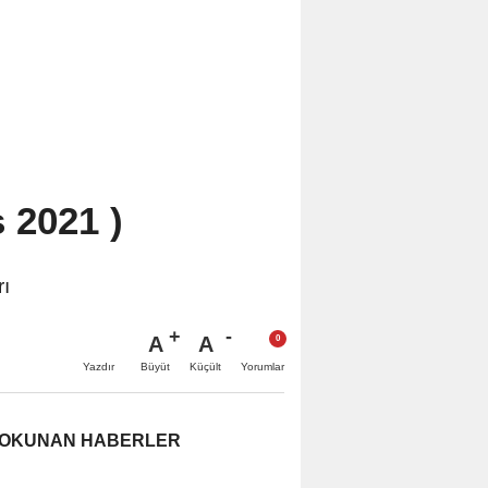
 2021 )
ı
A
A
Büyüt
Küçült
Yazdır
Yorumlar
 OKUNAN HABERLER