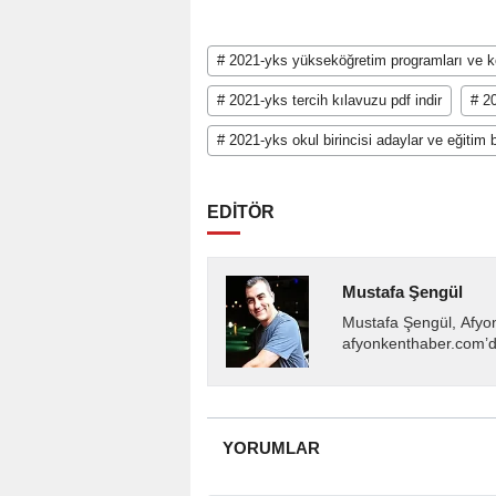
# 2021-yks yükseköğretim programları ve ko
# 2021-yks tercih kılavuzu pdf indir
# 2
# 2021-yks okul birincisi adaylar ve eğitim b
EDİTÖR
Mustafa Şengül
Mustafa Şengül, Afyo
afyonkenthaber.com’da
almakta, haber akışı..
YORUMLAR