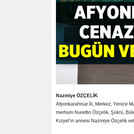
Nazmiye ÖZÇELİK
Afyonkarahisar İli, Merkez, Yenice M
merhum Nurettin Özçelik, Şükrü, Bü
Kızyel’in annesi Nazmiye Özçelik vefa