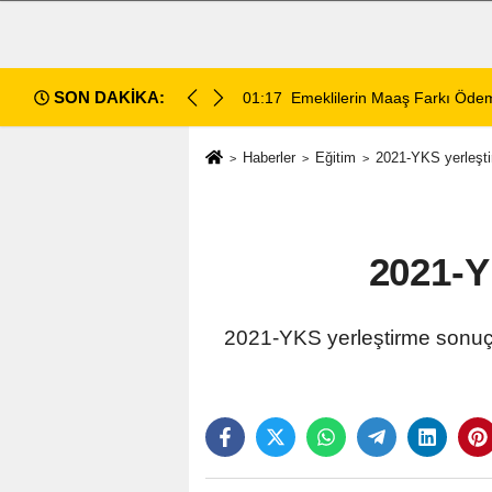
SON DAKİKA:
ece Hesaplara Yatıyor
01:01
Afyonspor için birlik çağrısı
Haberler
Eğitim
2021-YKS yerleşti
2021-Y
2021-YKS yerleştirme sonuçl