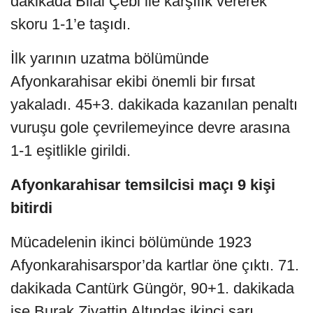
dakikada Bilal Çebi ile karşılık vererek
skoru 1-1’e taşıdı.
İlk yarının uzatma bölümünde
Afyonkarahisar ekibi önemli bir fırsat
yakaladı. 45+3. dakikada kazanılan penaltı
vuruşu gole çevrilemeyince devre arasına
1-1 eşitlikle girildi.
Afyonkarahisar temsilcisi maçı 9 kişi
bitirdi
Mücadelenin ikinci bölümünde 1923
Afyonkarahisarspor’da kartlar öne çıktı. 71.
dakikada Cantürk Güngör, 90+1. dakikada
ise Burak Ziyattin Altındaş ikinci sarı