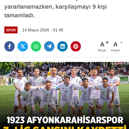
yararlanamazken, karşılaşmayı 9 kişi
tamamladı.
14 Mayıs 2026 - 01:45
SPOR
A
A
Büyüt
Küçült