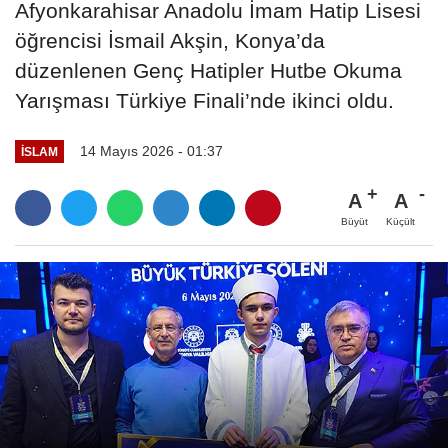
Afyonkarahisar Anadolu İmam Hatip Lisesi
öğrencisi İsmail Akşin, Konya’da
düzenlenen Genç Hatipler Hutbe Okuma
Yarışması Türkiye Finali’nde ikinci oldu.
14 Mayıs 2026 - 01:37
İSLAM
A
A
Büyüt
Küçült