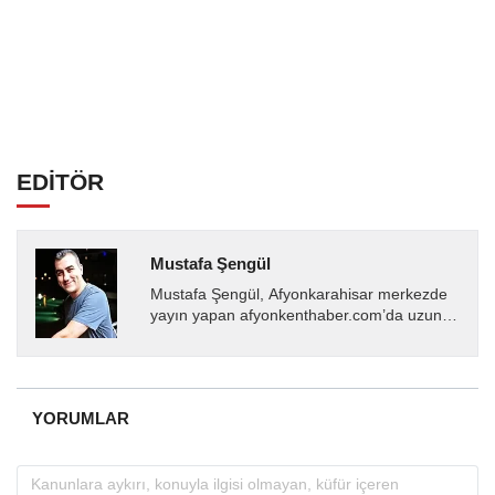
EDİTÖR
Mustafa Şengül
Mustafa Şengül, Afyonkarahisar merkezde
yayın yapan afyonkenthaber.com’da uzun
yıllardır yerel internet medyasında görev
almakta, haber akışı...
YORUMLAR