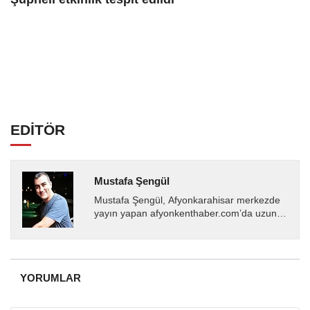
EDİTÖR
Mustafa Şengül
Mustafa Şengül, Afyonkarahisar merkezde
yayın yapan afyonkenthaber.com’da uzun
yıllardır yerel internet medyasında görev
almakta, haber akışı...
YORUMLAR