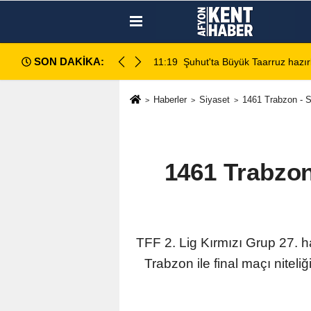
SON DAKİKA:
ları sahada değerlendirildi
11:18
Afyon Cenaze İlanlar
Haberler
Siyaset
1461 Trabzon - S
1461 Trabzon
TFF 2. Lig Kırmızı Grup 27. 
Trabzon ile final maçı nite