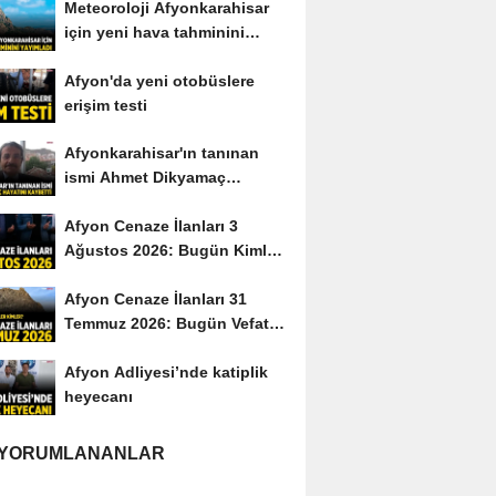
Meteoroloji Afyonkarahisar
için yeni hava tahminini
yayımladı
Afyon'da yeni otobüslere
erişim testi
Afyonkarahisar'ın tanınan
ismi Ahmet Dikyamaç
hayatını kaybetti
Afyon Cenaze İlanları 3
Ağustos 2026: Bugün Kimler
Vefat Etti?
Afyon Cenaze İlanları 31
Temmuz 2026: Bugün Vefat
Edenler Kimler?
Afyon Adliyesi’nde katiplik
heyecanı
 YORUMLANANLAR