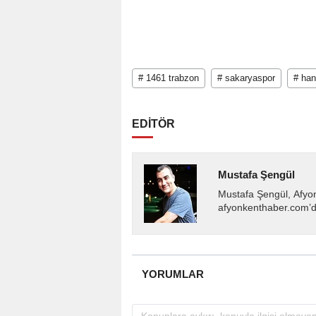
# 1461 trabzon
# sakaryaspor
# han
EDİTÖR
Mustafa Şengül
Mustafa Şengül, Afyo
afyonkenthaber.com’da
almakta, haber akışı..
YORUMLAR