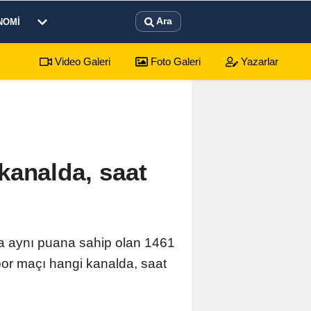
Ara
NOMI
Video Galeri
Foto Galeri
Yazarlar
beş gün sürecek festival programı açıklandı
01:1
kanalda, saat
da aynı puana sahip olan 1461
por maçı hangi kanalda, saat