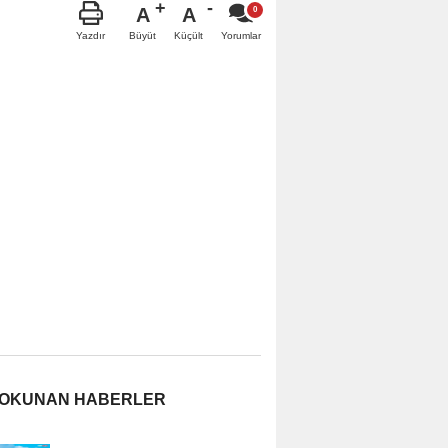
A
A
Büyüt
Küçült
Yazdır
Yorumlar
 OKUNAN HABERLER