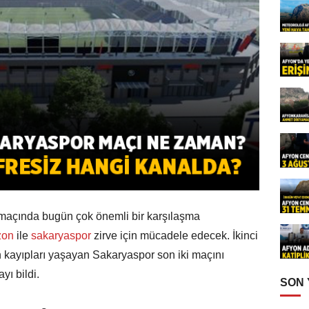
a maçında bugün çok önemli bir karşılaşma
zon
ile
sakaryaspor
zirve için mücadele edecek. İkinci
 kayıpları yaşayan Sakaryaspor son iki maçını
yı bildi.
SON