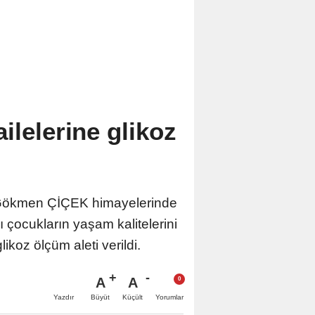
ilelerine glikoz
i Gökmen ÇİÇEK himayelerinde
ı çocukların yaşam kalitelerini
koz ölçüm aleti verildi.
A
A
Büyüt
Küçült
Yazdır
Yorumlar