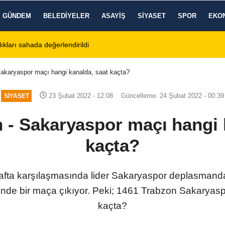
GÜNDEM
BELEDIYELER
ASAYIŞ
SIYASET
SPOR
EKO
ı: 7 Ağustos 2026 Cuma Defin Bilgileri Açıklandı
01:31
Dinar'da 
akaryaspor maçı hangi kanalda, saat kaçta?
23 Şubat 2022 - 12:08
Güncelleme: 24 Şubat 2022 - 00:39
SIYASET
 - Sakaryaspor maçı hangi 
kaçta?
hafta karşılaşmasında lider Sakaryaspor deplasman
liğinde bir maça çıkıyor. Peki; 1461 Trabzon Sakaryas
kaçta?