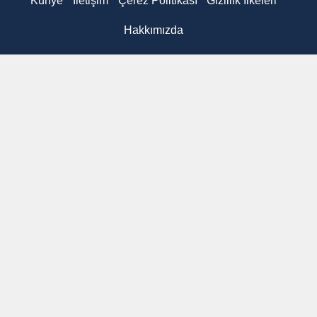
Künye
İletişim
Çerez Politikası
Gizlilik İlkeleri
Hakkımızda