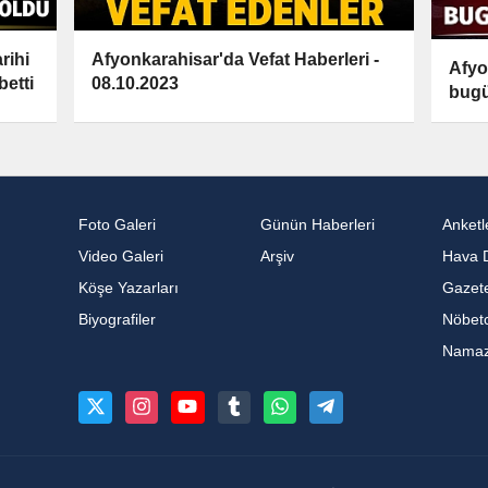
rihi
Afyonkarahisar'da Vefat Haberleri -
Afyon
etti
08.10.2023
bugü
Foto Galeri
Günün Haberleri
Anketl
Video Galeri
Arşiv
Hava 
Köşe Yazarları
Gazete
Biyografiler
Nöbetc
Namaz 