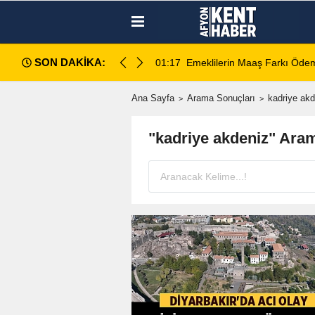
SON DAKİKA:
amı açıklandı
01:17
Emeklilerin Maaş Farkı Ödem
Ana Sayfa
Arama Sonuçları
kadriye akd
"kadriye akdeniz" Ara