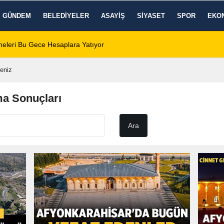
GÜNDEM
BELEDIYELER
ASAYIŞ
SIYASET
SPOR
EKO
eleri Bu Gece Hesaplara Yatıyor
01:01
Afyonspor için bir
eniz
ma Sonuçları