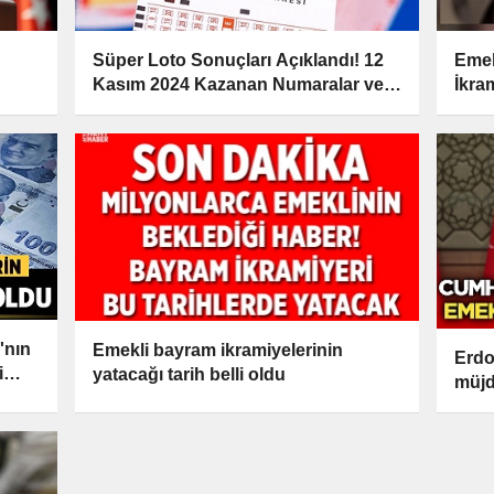
Süper Loto Sonuçları Açıklandı! 12
Emek
Kasım 2024 Kazanan Numaralar ve
İkra
Detaylar
'nın
Emekli bayram ikramiyelerinin
Erdo
i
yatacağı tarih belli oldu
müjd