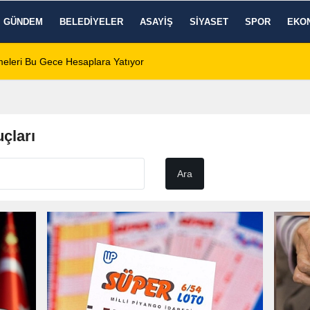
GÜNDEM
BELEDIYELER
ASAYIŞ
SIYASET
SPOR
EKO
eleri Bu Gece Hesaplara Yatıyor
01:01
Afyonspor için bir
çları