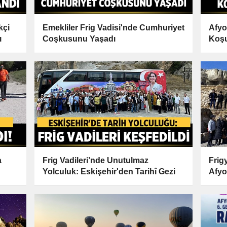
kçi
Emekliler Frig Vadisi'nde Cumhuriyet
Afyo
ı
Coşkusunu Yaşadı
Koşu
a
Frig Vadileri’nde Unutulmaz
Frig
Yolculuk: Eskişehir'den Tarihî Gezi
Afyo
Yolc