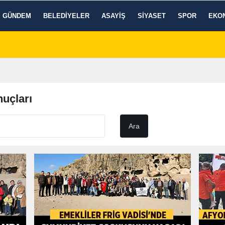
GÜNDEM
BELEDIYELER
ASAYIŞ
SIYASET
SPOR
EKO
nuçları