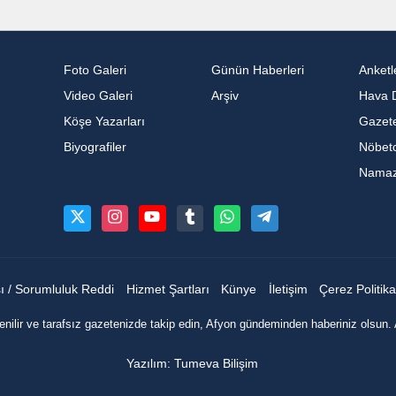
Foto Galeri
Günün Haberleri
Anketl
Video Galeri
Arşiv
Hava 
Köşe Yazarları
Gazete
Biyografiler
Nöbetc
Namaz 
sı / Sorumluluk Reddi
Hizmet Şartları
Künye
İletişim
Çerez Politika
nilir ve tarafsız gazetenizde takip edin, Afyon gündeminden haberiniz olsun. 
Yazılım: Tumeva Bilişim