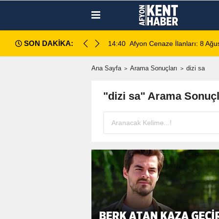
SON DAKİKA:
 Eczaneler
14:40
Afyon Cenaze İlanları: 8 Ağ
Ana Sayfa
Arama Sonuçları
dizi sa
"dizi sa" Arama Sonuçl