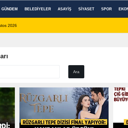
GÜNDEM
BELEDIYELER
ASAYIŞ
SIYASET
SPOR
EKO
ustos 2026
14:35
Sinanpaşa’da Otob
arı