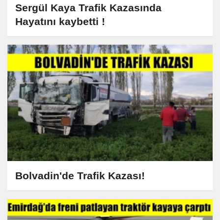
Sergül Kaya Trafik Kazasında
Hayatını kaybetti !
Bolvadin'de Trafik Kazası!