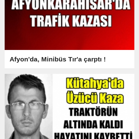
Afyon'da, Minibüs Tır'a çarptı !