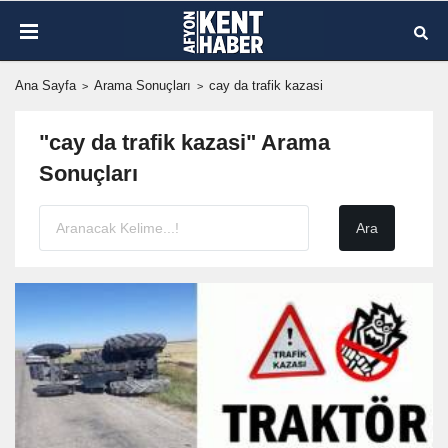
Ana Sayfa
Arama Sonuçları
cay da trafik kazasi
"cay da trafik kazasi" Arama
Sonuçları