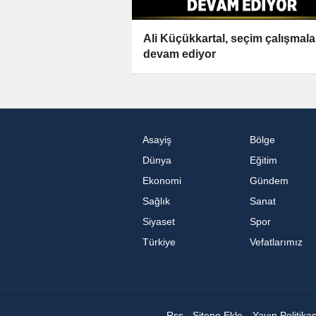
Ali Küçükkartal, seçim çalışmala
devam ediyor
Asayiş
Bölge
Dünya
Eğitim
Ekonomi
Gündem
Sağlık
Sanat
Siyaset
Spor
Türkiye
Vefatlarımız
Rss
Sitene Ekle
Yayın Politika