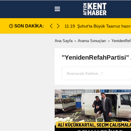
SON DAKİKA:
retimi sahada inceledi
11:19
Şuhut'ta Büyük Taarruz hazırl
Ana Sayfa
Arama Sonuçları
YenidenRef
"YenidenRefahPartisi"