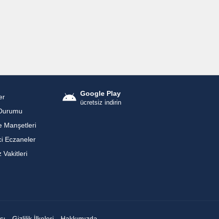
Google Play
er
ücretsiz indirin
Durumu
 Manşetleri
i Eczaneler
Vakitleri
sı
Gizlilik İlkeleri
Hakkımızda