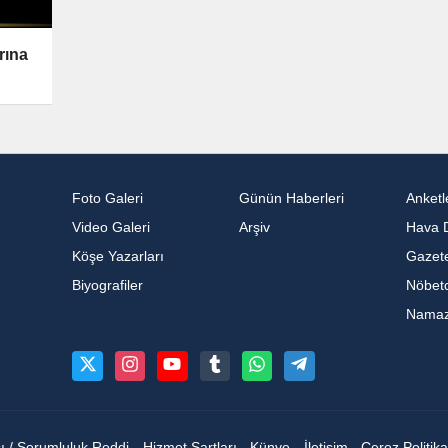
rına
Foto Galeri
Günün Haberleri
Anketl
Video Galeri
Arşiv
Hava 
Köşe Yazarları
Gazete
Biyografiler
Nöbetc
Namaz 
sı / Sorumluluk Reddi
Hizmet Şartları
Künye
İletişim
Çerez Politika