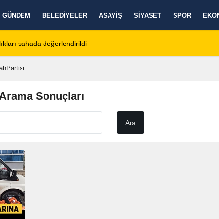
GÜNDEM
BELEDIYELER
ASAYIŞ
SIYASET
SPOR
EKO
ıkları sahada değerlendirildi
11:18
Afyon Cenaze İlanl
ahPartisi
 Arama Sonuçları