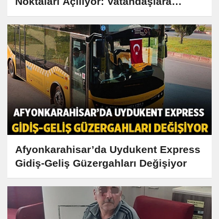
Noktaları Açılıyor: Vatandaşlara
Yerinde Çözüm
Afyonkarahisar’da Uydukent Express
Gidiş-Geliş Güzergahları Değişiyor