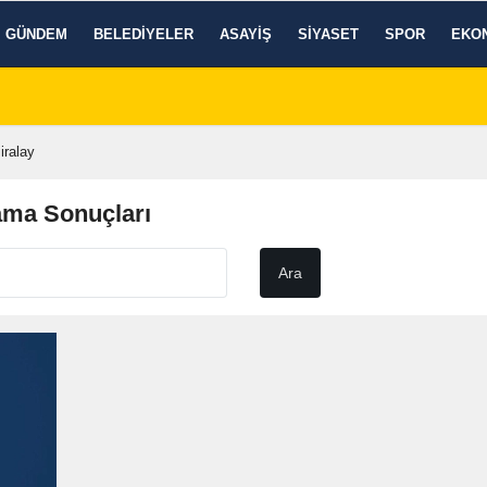
GÜNDEM
BELEDIYELER
ASAYIŞ
SIYASET
SPOR
EKO
ralay
ama Sonuçları