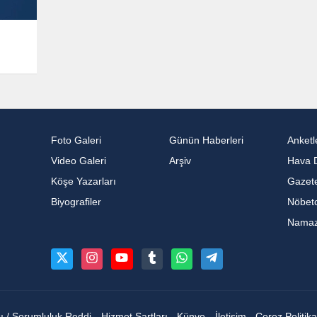
Foto Galeri
Günün Haberleri
Anketl
Video Galeri
Arşiv
Hava 
Köşe Yazarları
Gazete
Biyografiler
Nöbetc
Namaz 
sı / Sorumluluk Reddi
Hizmet Şartları
Künye
İletişim
Çerez Politika