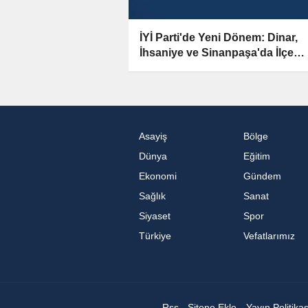
İYİ Parti'de Yeni Dönem: Dinar,
İhsaniye ve Sinanpaşa'da İlçe
Başkanları Değişti!
Asayiş
Bölge
Dünya
Eğitim
Ekonomi
Gündem
Sağlık
Sanat
Siyaset
Spor
Türkiye
Vefatlarımız
Rss
Sitene Ekle
Yayın Politika