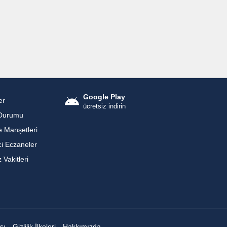
Google Play
er
ücretsiz indirin
Durumu
 Manşetleri
i Eczaneler
Vakitleri
sı
Gizlilik İlkeleri
Hakkımızda