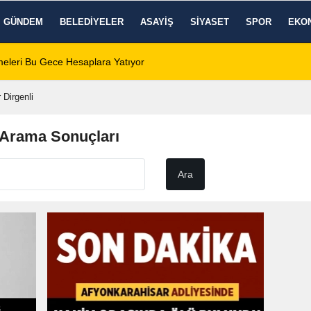
GÜNDEM
BELEDIYELER
ASAYIŞ
SIYASET
SPOR
EKO
eleri Bu Gece Hesaplara Yatıyor
01:01
Afyonspor için bir
 Dirgenli
" Arama Sonuçları