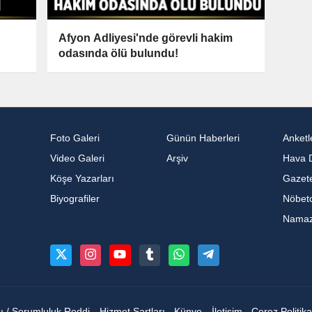
Afyon Adliyesi'nde görevli hakim
odasında ölü bulundu!
Foto Galeri
Günün Haberleri
Anketl
Video Galeri
Arşiv
Hava 
Köşe Yazarları
Gazete
Biyografiler
Nöbetc
Namaz 
sı / Sorumluluk Reddi
Hizmet Şartları
Künye
İletişim
Çerez Politika