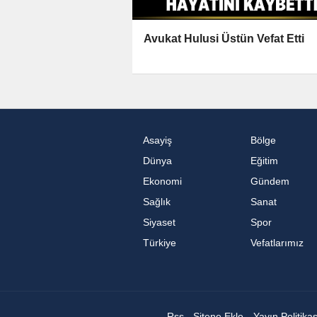
Avukat Hulusi Üstün Vefat Etti
Asayiş
Bölge
Dünya
Eğitim
Ekonomi
Gündem
Sağlık
Sanat
Siyaset
Spor
Türkiye
Vefatlarımız
Rss
Sitene Ekle
Yayın Politika