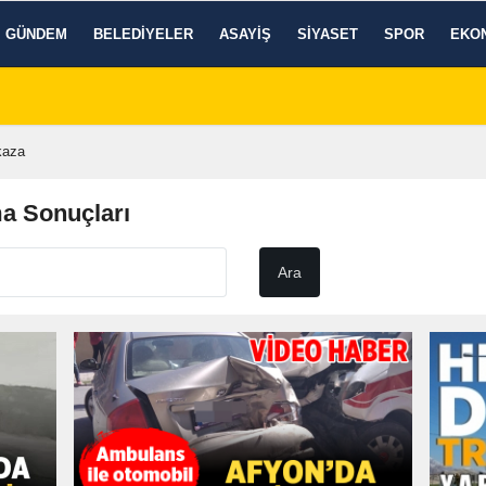
GÜNDEM
BELEDIYELER
ASAYIŞ
SIYASET
SPOR
EKO
kaza
a Sonuçları