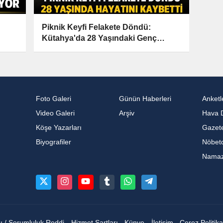
Piknik Keyfi Felakete Döndü:
Kütahya'da 28 Yaşındaki Genç
Boğuldu
Foto Galeri
Günün Haberleri
Anketl
Video Galeri
Arşiv
Hava 
Köşe Yazarları
Gazete
Biyografiler
Nöbetc
Namaz 
sı / Sorumluluk Reddi
Hizmet Şartları
Künye
İletişim
Çerez Politika