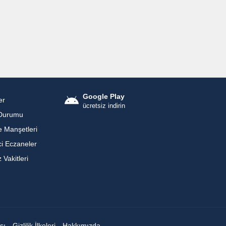
Google Play
er
ücretsiz indirin
Durumu
 Manşetleri
i Eczaneler
Vakitleri
sı
Gizlilik İlkeleri
Hakkımızda