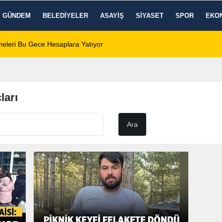
GÜNDEM
BELEDIYELER
ASAYIŞ
SIYASET
SPOR
EKO
eleri Bu Gece Hesaplara Yatıyor
01:01
Afyonspor için bir
ları