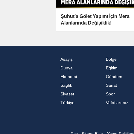
Şuhut’a Gölet Yapımı İçin Mera
Alanlarında Değişiklik!
Asayiş
Bölge
Dünya
Eğitim
Ekonomi
Gündem
Sağlık
Sanat
Siyaset
Spor
Türkiye
Vefatlarımız
Rss
Sitene Ekle
Yayın Politika