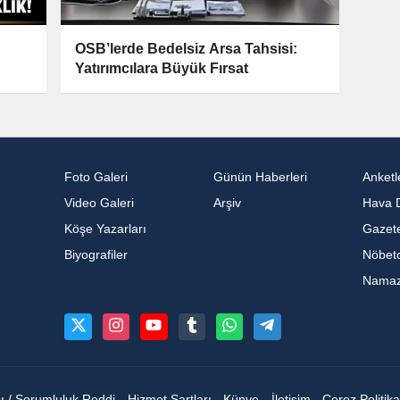
OSB’lerde Bedelsiz Arsa Tahsisi:
Yatırımcılara Büyük Fırsat
Foto Galeri
Günün Haberleri
Anketl
Video Galeri
Arşiv
Hava 
Köşe Yazarları
Gazete
Biyografiler
Nöbetc
Namaz 
sı / Sorumluluk Reddi
Hizmet Şartları
Künye
İletişim
Çerez Politika