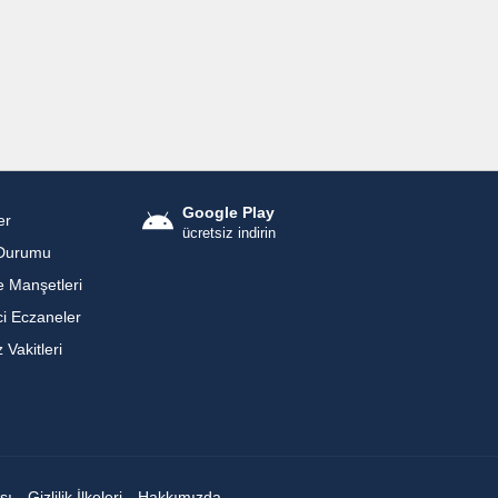
Google Play
er
ücretsiz indirin
Durumu
 Manşetleri
i Eczaneler
Vakitleri
sı
Gizlilik İlkeleri
Hakkımızda