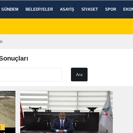
GÜNDEM
BELEDIYELER
ASAYIŞ
SIYASET
SPOR
EKO
si
Sonuçları