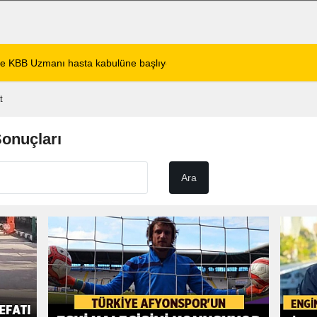
de KBB Uzmanı hasta kabulüne başlıyor
13:24
Google DeepMind'
t
Sonuçları