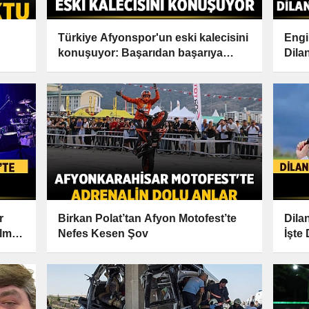
Türkiye Afyonspor'un eski kalecisini
Engi
konuşuyor: Başarıdan başarıya
Dila
koşuyor!
r
Birkan Polat’tan Afyon Motofest’te
Dilan
ulmaz
Nefes Kesen Şov
İşte