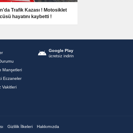
n'da Trafik Kazası ! Motosiklet
cüsü hayatını kaybetti !
Google Play
er
ücretsiz indirin
Durumu
 Manşetleri
i Eczaneler
Vakitleri
sı
Gizlilik İlkeleri
Hakkımızda