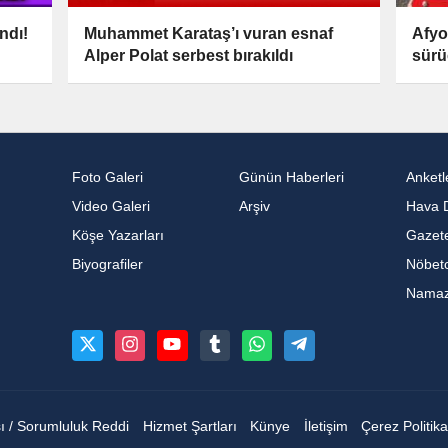
Afyo
ndı!
Muhammet Karataş’ı vuran esnaf
sürü
Alper Polat serbest bırakıldı
Foto Galeri
Günün Haberleri
Anketl
Video Galeri
Arşiv
Hava 
Köşe Yazarları
Gazete
Biyografiler
Nöbetc
Namaz 
sı / Sorumluluk Reddi
Hizmet Şartları
Künye
İletişim
Çerez Politika