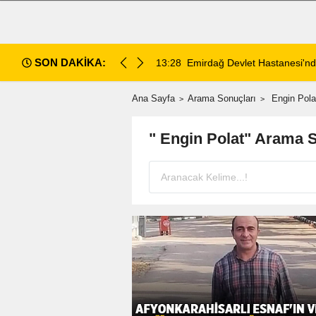
SON DAKİKA:
ahlı kavga: 1 ağır yaralı
13:28
Emirdağ Devlet Hastanesi'n
Ana Sayfa
Arama Sonuçları
Engin Pola
" Engin Polat" Arama 