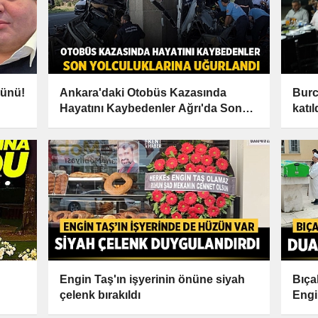
Günü!
Ankara'daki Otobüs Kazasında
Burc
Hayatını Kaybedenler Ağrı'da Son
katıl
Yolculuklarına Uğurlandı
Engin Taş'ın işyerinin önüne siyah
Bıça
çelenk bırakıldı
Engi