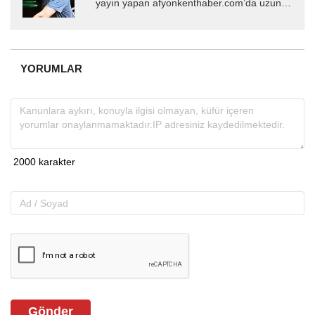
yayın yapan afyonkenthaber.com’da uzun
yıllardır yerel internet medyasında görev
almakta, haber akışı...
YORUMLAR
Gönder