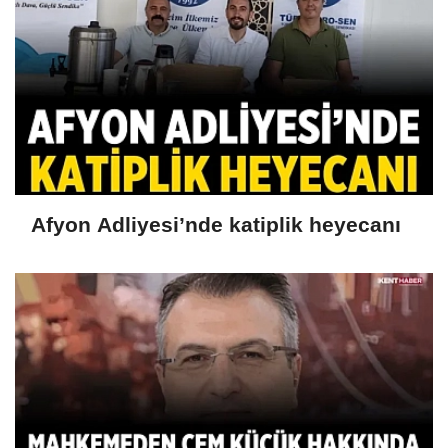
Afyon Adliyesi’nde katiplik heyecanı