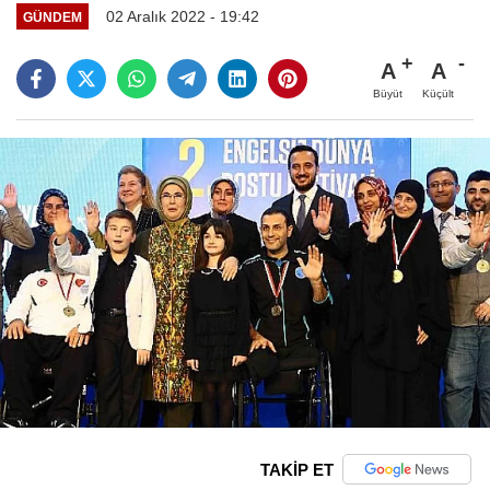
02 Aralık 2022 - 19:42
GÜNDEM
A
A
Büyüt
Küçült
TAKİP ET