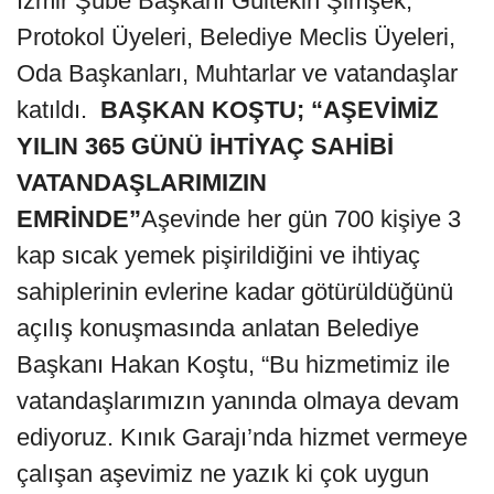
İzmir Şube Başkanı Gültekin Şimşek,
Protokol Üyeleri, Belediye Meclis Üyeleri,
Oda Başkanları, Muhtarlar ve vatandaşlar
katıldı.
BAŞKAN KOŞTU; “AŞEVİMİZ
YILIN 365 GÜNÜ İHTİYAÇ SAHİBİ
VATANDAŞLARIMIZIN
EMRİNDE”
Aşevinde her gün 700 kişiye 3
kap sıcak yemek pişirildiğini ve ihtiyaç
sahiplerinin evlerine kadar götürüldüğünü
açılış konuşmasında anlatan Belediye
Başkanı Hakan Koştu, “Bu hizmetimiz ile
vatandaşlarımızın yanında olmaya devam
ediyoruz. Kınık Garajı’nda hizmet vermeye
çalışan aşevimiz ne yazık ki çok uygun