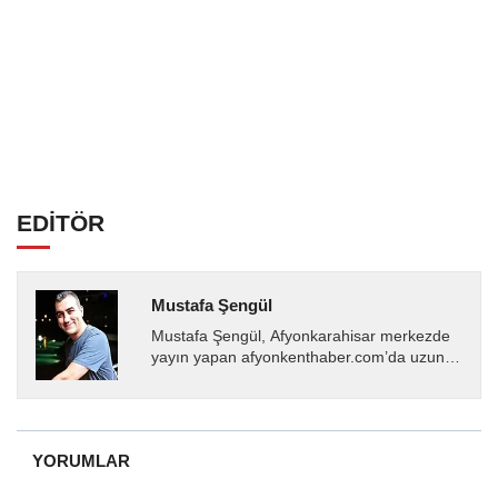
EDİTÖR
Mustafa Şengül
Mustafa Şengül, Afyonkarahisar merkezde
yayın yapan afyonkenthaber.com’da uzun
yıllardır yerel internet medyasında görev
almakta, haber akışı...
YORUMLAR