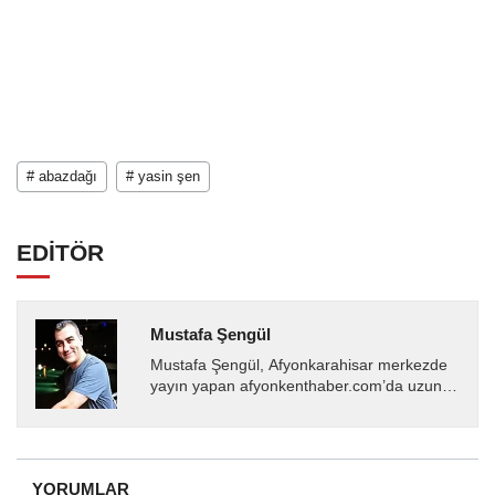
# abazdağı
# yasin şen
EDİTÖR
Mustafa Şengül
Mustafa Şengül, Afyonkarahisar merkezde
yayın yapan afyonkenthaber.com’da uzun
yıllardır yerel internet medyasında görev
almakta, haber akışı...
YORUMLAR