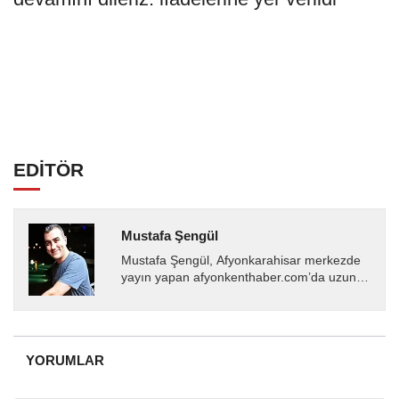
EDİTÖR
Mustafa Şengül
Mustafa Şengül, Afyonkarahisar merkezde
yayın yapan afyonkenthaber.com’da uzun
yıllardır yerel internet medyasında görev
almakta, haber akışı...
YORUMLAR