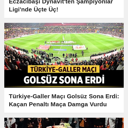
Eczacıbaşı Dynavit'ten Şampiyonlar
Ligi'nde Üçte Üç!
Türkiye-Galler Maçı Golsüz Sona Erdi:
Kaçan Penaltı Maça Damga Vurdu